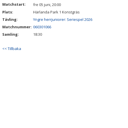
KALENDER
Matchstart:
fre 05 juni, 20:00
Plats:
Härlanda Park 1 Konstgräs
MATCHER
Tävling:
Yngre herrjuniorer: Seriespel 2026
BILDGALLERI
Matchnummer:
060301066
Samling:
18:30
TRÄNINGSSCHEMA KKIF
<< Tillbaka