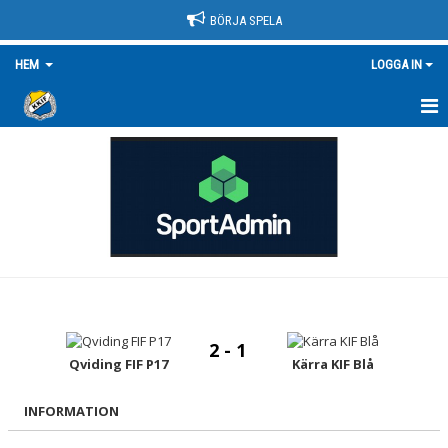
BÖRJA SPELA
HEM
LOGGA IN
HEM
NYHETER
OM KLUBBEN
KONTAKT
KÄRRAMODELLEN
2 - 1
KLUBBSHOP
Qviding FIF P17
Kärra KIF Blå
DOKUMENT
INFORMATION