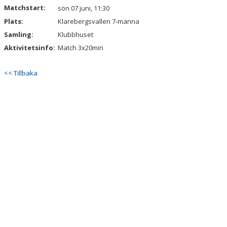
KALENDER
Matchstart:
sön 07 juni, 11:30
Plats:
Klarebergsvallen 7-manna
MATCHER
Samling:
Klubbhuset
BILDGALLERI
Aktivitetsinfo:
Match 3x20min
TRÄNINGSSCHEMA KKIF
<< Tillbaka