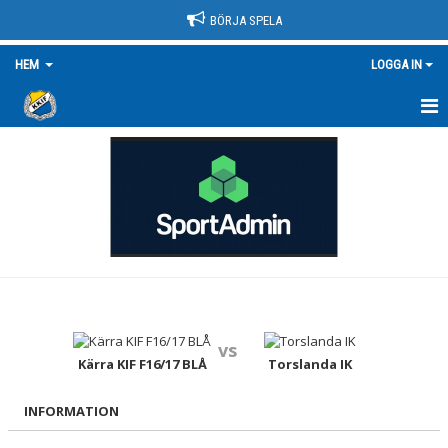
BÖRJA SPELA
HEM
LOGGA IN
HEM
NYHETER
OM KLUBBEN
KONTAKT
KÄRRAMODELLEN
vs
KLUBBSHOP
Kärra KIF F16/17 BLÅ
Torslanda IK
DOKUMENT
INFORMATION