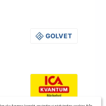
dan ska fungera korrekt använder vi nödvändiga cookies från