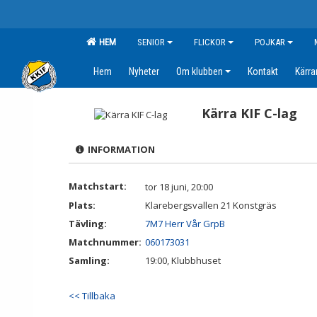
HEM
SENIOR
FLICKOR
POJKAR
Hem
Nyheter
Om klubben
Kontakt
Kärr
Kärra KIF C-lag
INFORMATION
Matchstart:
tor 18 juni, 20:00
Plats:
Klarebergsvallen 21 Konstgräs
Tävling:
7M7 Herr Vår GrpB
Matchnummer:
060173031
Samling:
19:00, Klubbhuset
<< Tillbaka