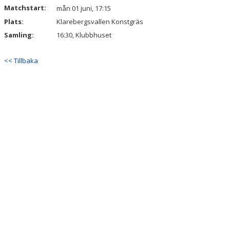
KALENDER
Matchstart:
mån 01 juni, 17:15
Plats:
Klarebergsvallen Konstgräs
MATCHER
Samling:
16:30, Klubbhuset
BILDGALLERI
<< Tillbaka
TRÄNINGSSCHEMA KKIF