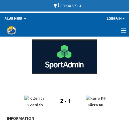
BÖRJA SPELA
A-LAG HERR
LOGGA IN
HEM
MATCHER
KALENDER
NYHETER
TRUPPEN/KONTAKT
2 - 1
BILDGALLERI
IK Zenith
Kärra KIF
DOKUMENT
INFORMATION