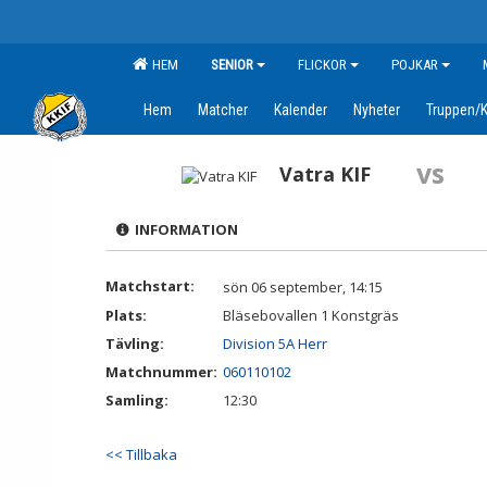
HEM
SENIOR
FLICKOR
POJKAR
Hem
Matcher
Kalender
Nyheter
Truppen/K
vs
Vatra KIF
INFORMATION
Matchstart:
sön 06 september, 14:15
Plats:
Bläsebovallen 1 Konstgräs
Tävling:
Division 5A Herr
Matchnummer:
060110102
Samling:
12:30
<< Tillbaka