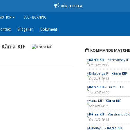
BÖRJA SPELA
MOTION
VEO - BOKNING
ontakt
Bildgalleri
Dokument
Kärra KIF
KOMMANDE MATCHE
Kärra KIF
- Hermansby IF
Fre 14/8 19:15
Eriksbergs IF -
Kärra KIF
Fre 21/8 19:15
Kärra KIF
- Surte IS FK
Tor 27/8 20:15
Vatra KIF -
Kärra KIF
Sön 6/9 14:15
Kärra KIF
- Marstrands BK
Fre 11/9 19:15
Lundby IF -
Kärra KIF