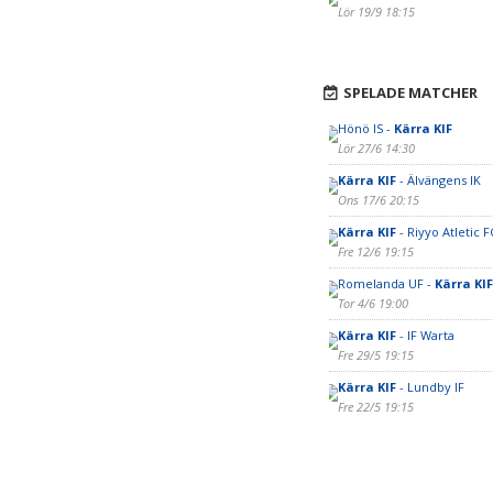
Lör 19/9 18:15
SPELADE MATCHER
Hönö IS -
Kärra KIF
Lör 27/6 14:30
Kärra KIF
- Älvängens IK
Ons 17/6 20:15
Kärra KIF
- Riyyo Atletic F
Fre 12/6 19:15
Romelanda UF -
Kärra KIF
Tor 4/6 19:00
Kärra KIF
- IF Warta
Fre 29/5 19:15
Kärra KIF
- Lundby IF
Fre 22/5 19:15