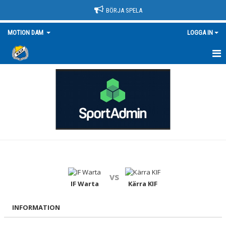
BÖRJA SPELA
MOTION DAM
LOGGA IN
HEM
NYHETER
KALENDER
MATCHER
TRUPPEN/KONTAKT
vs
BILDGALLERI
IF Warta
Kärra KIF
DOKUMENT
INFORMATION