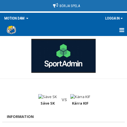
BÖRJA SPELA
MOTION DAM
LOGGA IN
HEM
NYHETER
KALENDER
MATCHER
TRUPPEN/KONTAKT
vs
BILDGALLERI
Säve SK
Kärra KIF
DOKUMENT
INFORMATION