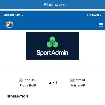
BÖRJA SPELA
MOTION DAM
LOGGA IN
HEM
NYHETER
KALENDER
MATCHER
TRUPPEN/KONTAKT
2 - 1
BILDGALLERI
Floda BoIF
Kärra KIF
DOKUMENT
INFORMATION