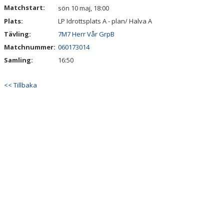
Matchstart:
sön 10 maj, 18:00
Plats:
LP Idrottsplats A - plan/ Halva A
Tävling:
7M7 Herr Vår GrpB
Matchnummer:
060173014
Samling:
16:50
<< Tillbaka