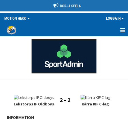
BÖRJA SPELA
MOTION HERR
LOGGA IN
HEM
NYHETER
KALENDER
MATCHER
TRUPPEN/KONTAKT
2 - 2
BILDGALLERI
Lekstorps IF Oldboys
Kärra KIF C-lag
DOKUMENT
INFORMATION