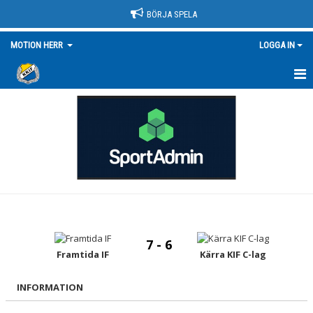
BÖRJA SPELA
MOTION HERR
LOGGA IN
HEM
NYHETER
KALENDER
MATCHER
TRUPPEN/KONTAKT
7 - 6
BILDGALLERI
Framtida IF
Kärra KIF C-lag
DOKUMENT
INFORMATION