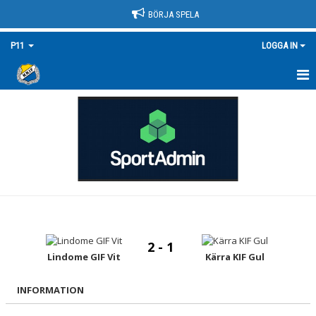
BÖRJA SPELA
P11
LOGGA IN
HEM
NYHETER
KALENDER
MATCHER
TRUPPEN/KONTAKT
2 - 1
BILDGALLERI
Lindome GIF Vit
Kärra KIF Gul
DOKUMENT
INFORMATION