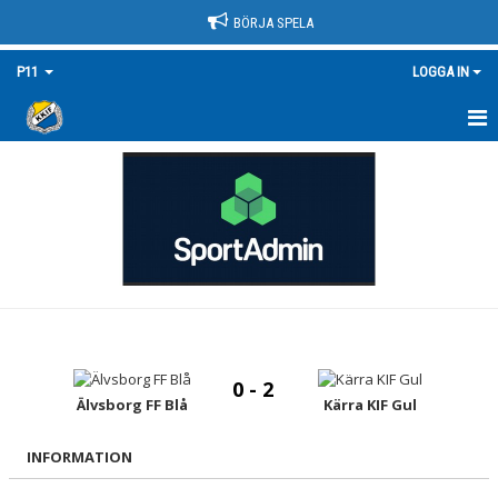
BÖRJA SPELA
P11
LOGGA IN
HEM
NYHETER
KALENDER
MATCHER
TRUPPEN/KONTAKT
0 - 2
BILDGALLERI
Älvsborg FF Blå
Kärra KIF Gul
DOKUMENT
INFORMATION