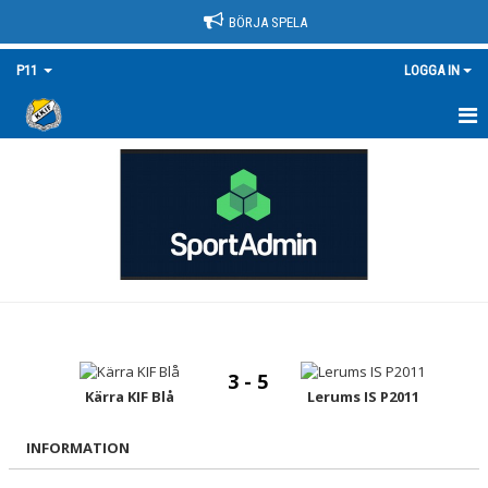
BÖRJA SPELA
P11
LOGGA IN
HEM
NYHETER
KALENDER
MATCHER
TRUPPEN/KONTAKT
3 - 5
BILDGALLERI
Kärra KIF Blå
Lerums IS P2011
DOKUMENT
INFORMATION