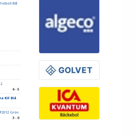
 Fotboll Blå
 2
6 - 5
ra KIF Blå
 P2012 Grön
3 - 0