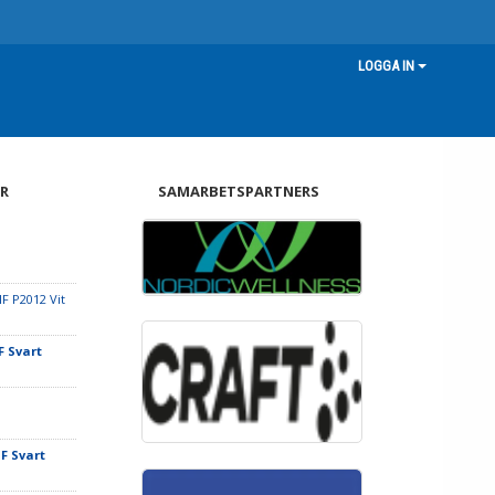
LOGGA IN
R
SAMARBETSPARTNERS
F P2012 Vit
F Svart
IF Svart