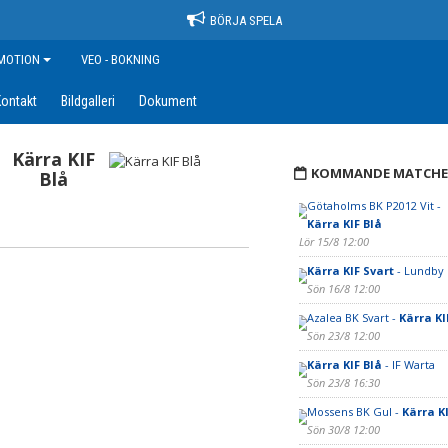
BÖRJA SPELA
MOTION
VEO - BOKNING
ontakt
Bildgalleri
Dokument
Kärra KIF
KOMMANDE MATCHE
Blå
Götaholms BK P2012 Vit -
Kärra KIF Blå
Lör 15/8 12:00
Kärra KIF Svart
- Lundby I
Sön 16/8 12:00
Azalea BK Svart -
Kärra KI
Sön 23/8 12:00
Kärra KIF Blå
- IF Warta
Sön 23/8 16:30
Mossens BK Gul -
Kärra K
Sön 30/8 12:00