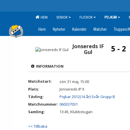
HEM
SENIOR
FLICKOR
POJKAR
Hem
Nyheter
Kalender
Matcher
Truppen/K
Jonsereds IF
5 - 2
Gul
INFORMATION
Matchstart:
sön 31 maj, 15:00
Plats:
Jonsereds IP II
Tävling:
Pojkar 2012(14 år) Svår Grupp B
Matchnummer:
060337031
Samling:
13:45, Klubbstugan
<< Tillbaka