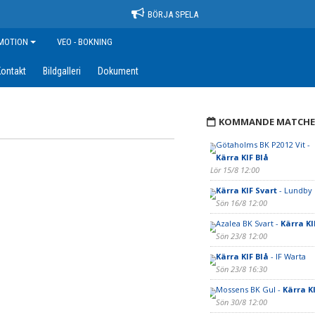
BÖRJA SPELA
MOTION
VEO - BOKNING
ontakt
Bildgalleri
Dokument
KOMMANDE MATCHE
Götaholms BK P2012 Vit -
Kärra KIF Blå
Lör 15/8 12:00
Kärra KIF Svart
- Lundby I
Sön 16/8 12:00
Azalea BK Svart -
Kärra KI
Sön 23/8 12:00
Kärra KIF Blå
- IF Warta
Sön 23/8 16:30
Mossens BK Gul -
Kärra K
Sön 30/8 12:00