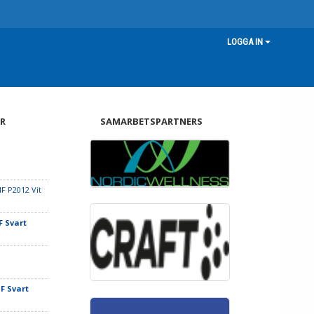
LOGGA IN
R
SAMARBETSPARTNERS
F P2012 Vit
F Svart
IF Svart