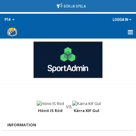
BÖRJA SPELA
P14
LOGGA IN
HEM
NYHETER
KALENDER
MATCHER
TRUPPEN/KONTAKT
vs
BILDGALLERI
Hönö IS Röd
Kärra KIF Gul
DOKUMENT
INFORMATION