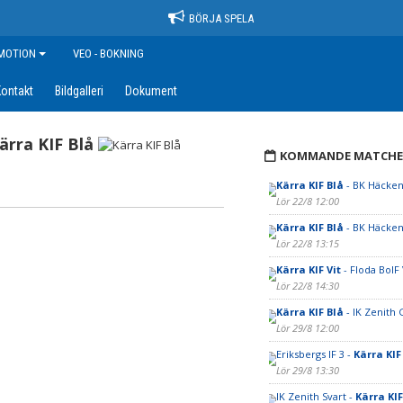
BÖRJA SPELA
MOTION
VEO - BOKNING
ontakt
Bildgalleri
Dokument
ärra KIF Blå
KOMMANDE MATCHE
Kärra KIF Blå
- BK Häcken
Lör 22/8 12:00
Kärra KIF Blå
- BK Häcken
Lör 22/8 13:15
Kärra KIF Vit
- Floda BoIF 
Lör 22/8 14:30
Kärra KIF Blå
- IK Zenith
Lör 29/8 12:00
Eriksbergs IF 3 -
Kärra KIF
Lör 29/8 13:30
IK Zenith Svart -
Kärra KIF