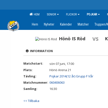
HEM
SENIOR
FLICKOR
POJKAR
Hem
Nyheter
Kalender
Matcher
Truppen/K
vs
Hönö IS Röd
K
INFORMATION
Matchstart:
sön 07 juni, 17:00
Plats:
Hönö Arena 21
Tävling:
Pojkar 2014(12 år) Grupp F Vår
Matchnummer:
060406063
Samling:
16:30
<< Tillbaka