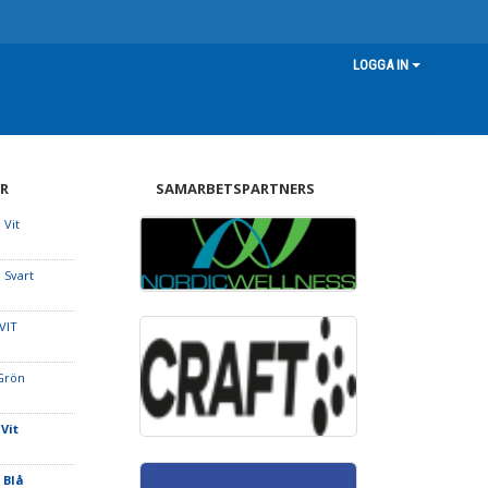
LOGGA IN
R
SAMARBETSPARTNERS
 Vit
 Svart
VIT
 Grön
 Vit
 Blå