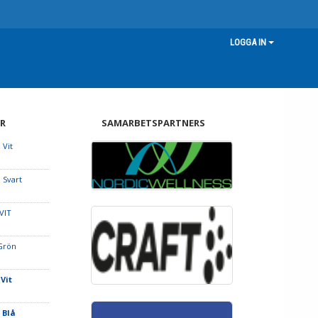
LOGGA IN
R
SAMARBETSPARTNERS
 Vit
 Svart
VIT
 Grön
 Vit
 Blå