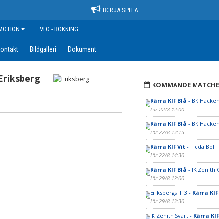
BÖRJA SPELA
MOTION
VEO - BOKNING
ontakt
Bildgalleri
Dokument
Eriksberg
KOMMANDE MATCHE
Kärra KIF Blå
- BK Häcken
Lör 22/8 12:00
Kärra KIF Blå
- BK Häcken
Lör 22/8 13:15
Kärra KIF Vit
- Floda BoIF 
Lör 22/8 14:30
Kärra KIF Blå
- IK Zenith
Lör 29/8 12:00
Eriksbergs IF 3 -
Kärra KIF
Lör 29/8 13:30
IK Zenith Svart -
Kärra KIF