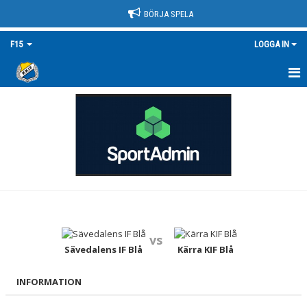
BÖRJA SPELA
F15
LOGGA IN
HEM
NYHETER
KALENDER
MATCHER
TRUPPEN/KONTAKT
vs
DOKUMENT
Sävedalens IF Blå
Kärra KIF Blå
BILDGALLERI
INFORMATION