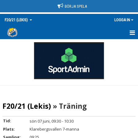
BÖRJA SPELA
F20/21 (LEKIS)
LOGGA IN
HEM
NYHETER
KALENDER
MATCHER
TRUPPEN/KONTAKT
F20/21 (Lekis)
» Träning
BILDGALLERI
Tid:
sön 07 juni, 09:30 - 10:30
DOKUMENT
Plats:
Klarebergsvallen 7-manna
Samling:
09:25