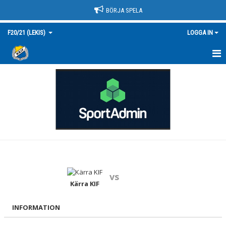
BÖRJA SPELA
F20/21 (LEKIS)
LOGGA IN
HEM
NYHETER
KALENDER
MATCHER
TRUPPEN/KONTAKT
vs
BILDGALLERI
Kärra KIF
DOKUMENT
INFORMATION