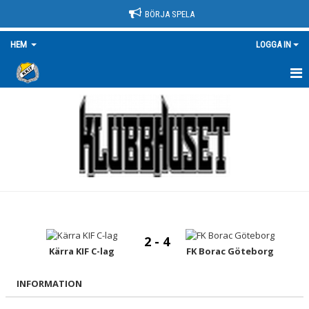
BÖRJA SPELA
HEM
LOGGA IN
HEM
NYHETER
OM KLUBBEN
KONTAKT
KÄRRAMODELLEN
2 - 4
KLUBBSHOP
Kärra KIF C-lag
FK Borac Göteborg
DOKUMENT
INFORMATION