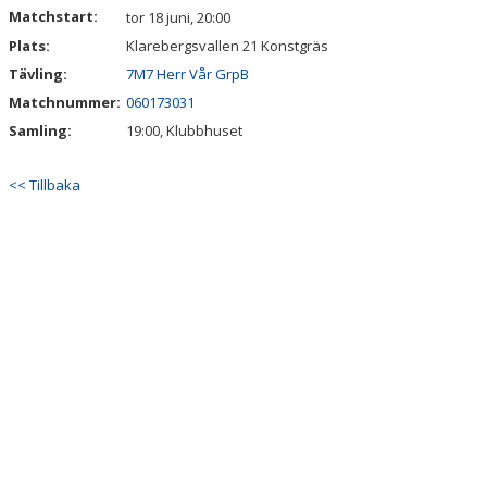
KALENDER
Matchstart:
tor 18 juni, 20:00
Plats:
Klarebergsvallen 21 Konstgräs
MATCHER
Tävling:
7M7 Herr Vår GrpB
BILDGALLERI
Matchnummer:
060173031
Samling:
19:00, Klubbhuset
TRÄNINGSSCHEMA KKIF
<< Tillbaka