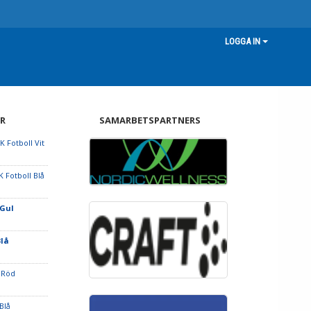
LOGGA IN
R
SAMARBETSPARTNERS
 Fotboll Vit
 Fotboll Blå
 Gul
Blå
S Röd
Blå