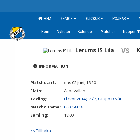
HEM
SENIOR
FLICKOR
POJKAR
Hem
Nyheter
Kalender
Matcher
Truppen/K
vs
Lerums IS Lila
K
INFORMATION
Matchstart:
ons 03 juni, 18:30
Plats:
Aspevallen
Tävling:
Flickor 2014(12 år) Grupp D Vår
Matchnummer:
060758083
Samling:
18:00
<< Tillbaka