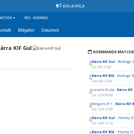
BÖRJA SPELA
MOTION
VEO - BOKNING
ontakt
Bildgalleri
Dokument
ärra KIF Gul
KOMMANDE MATCHE
Kärra KIF Gul
- Nödinge SK
Lör 5/9 12:00
Kärra KIF Blå
- Nödinge SK
Sön 6/9 12:00
Lerums IS Lila -
Kärra KIF
Lör 12/9 09:00
Bergums IF 1 -
Kärra KIF 
Lör 12/9 12:00
Kärra KIF Gul
- Ytterby I
Lör 19/9 13:15
Kärra KIF Blå
- Ytterby IS 