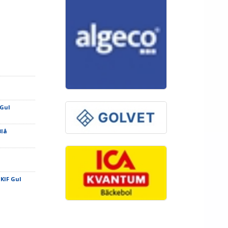
 Gul
Blå
 KIF Gul