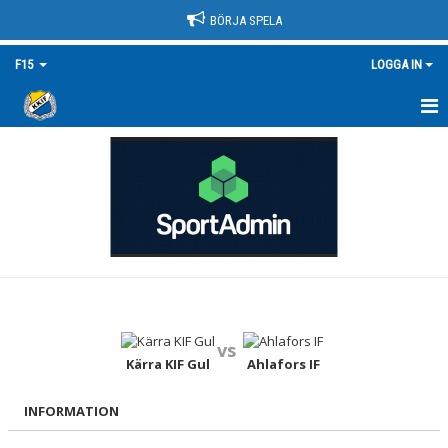
BÖRJA SPELA
F15
LOGGA IN
HEM
NYHETER
KALENDER
MATCHER
TRUPPEN/KONTAKT
vs
DOKUMENT
Kärra KIF Gul
Ahlafors IF
BILDGALLERI
INFORMATION