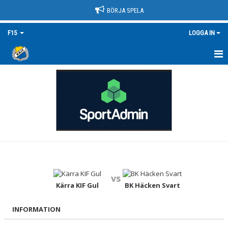
BÖRJA SPELA
F15
LOGGA IN
HEM
NYHETER
KALENDER
MATCHER
TRUPPEN/KONTAKT
vs
DOKUMENT
Kärra KIF Gul
BK Häcken Svart
BILDGALLERI
INFORMATION