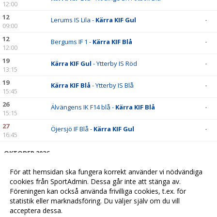
12:00
12
Lerums IS Lila -
Kärra KIF Gul
-
09:00
12
Bergums IF 1 -
Kärra KIF Blå
-
12:00
19
Kärra KIF Gul
- Ytterby IS Röd
-
13:15
19
Kärra KIF Blå
- Ytterby IS Blå
-
15:45
26
Älvängens IK F14 blå -
Kärra KIF Blå
-
15:15
27
Öjersjö IF Blå -
Kärra KIF Gul
-
16:45
OKTOBER 2026
03
Kärra KIF Gul
- Torslanda IK Röd
-
För att hemsidan ska fungera korrekt använder vi nödvändiga
15:45
cookies från SportAdmin. Dessa går inte att stänga av.
04
Kärra KIF Blå
- Älvängens IK F14 blå
-
Föreningen kan också använda frivilliga cookies, t.ex. för
15:45
statistik eller marknadsföring. Du väljer själv om du vill
acceptera dessa.