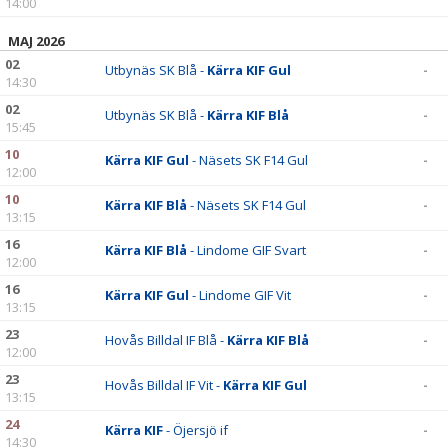
14:00
MAJ 2026
02
Utbynäs SK Blå -
Kärra KIF Gul
-
14:30
02
Utbynäs SK Blå -
Kärra KIF Blå
-
15:45
10
Kärra KIF Gul
- Näsets SK F14 Gul
-
12:00
10
Kärra KIF Blå
- Näsets SK F14 Gul
-
13:15
16
Kärra KIF Blå
- Lindome GIF Svart
-
12:00
16
Kärra KIF Gul
- Lindome GIF Vit
-
13:15
23
Hovås Billdal IF Blå -
Kärra KIF Blå
-
12:00
23
Hovås Billdal IF Vit -
Kärra KIF Gul
-
13:15
24
Kärra KIF
- Öjersjö if
-
14:30