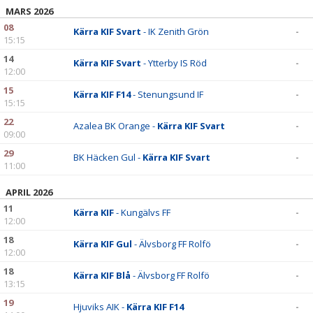
MARS 2026
08
Kärra KIF Svart
- IK Zenith Grön
-
15:15
14
Kärra KIF Svart
- Ytterby IS Röd
-
12:00
15
Kärra KIF F14
- Stenungsund IF
-
15:15
22
Azalea BK Orange -
Kärra KIF Svart
-
09:00
29
BK Häcken Gul -
Kärra KIF Svart
-
11:00
APRIL 2026
11
Kärra KIF
- Kungälvs FF
-
12:00
18
Kärra KIF Gul
- Älvsborg FF Rolfö
-
12:00
18
Kärra KIF Blå
- Älvsborg FF Rolfö
-
13:15
19
Hjuviks AIK -
Kärra KIF F14
-