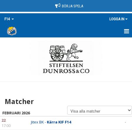
BÖRJA SPELA
F14
LOGGA IN
HEM
NYHETER
KALENDER
MATCHER
TRUPPEN/KONTAKT
Matcher
BILDGALLERI
FEBRUARI 2026
DOKUMENT
22
Jitex BK -
Kärra KIF F14
-
17:00