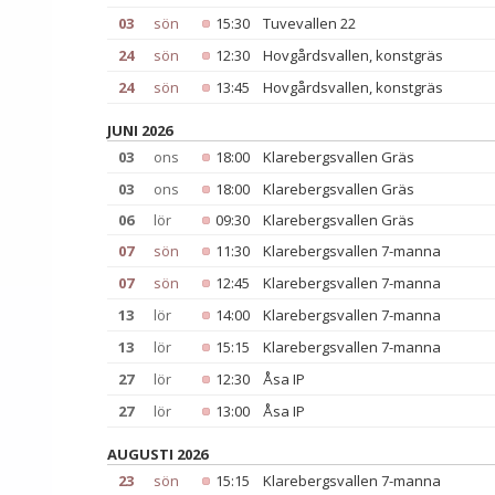
03
sön
15:30
Tuvevallen 22
24
sön
12:30
Hovgårdsvallen, konstgräs
24
sön
13:45
Hovgårdsvallen, konstgräs
JUNI 2026
03
ons
18:00
Klarebergsvallen Gräs
03
ons
18:00
Klarebergsvallen Gräs
06
lör
09:30
Klarebergsvallen Gräs
07
sön
11:30
Klarebergsvallen 7-manna
07
sön
12:45
Klarebergsvallen 7-manna
13
lör
14:00
Klarebergsvallen 7-manna
13
lör
15:15
Klarebergsvallen 7-manna
27
lör
12:30
Åsa IP
27
lör
13:00
Åsa IP
AUGUSTI 2026
23
sön
15:15
Klarebergsvallen 7-manna