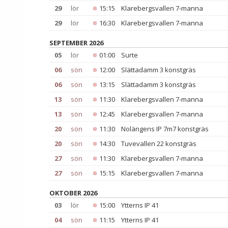
29
lör
15:15
Klarebergsvallen 7-manna
29
lör
16:30
Klarebergsvallen 7-manna
SEPTEMBER 2026
05
lör
01:00
Surte
06
sön
12:00
Slättadamm 3 konstgräs
06
sön
13:15
Slättadamm 3 konstgräs
13
sön
11:30
Klarebergsvallen 7-manna
13
sön
12:45
Klarebergsvallen 7-manna
20
sön
11:30
Nolängens IP 7m7 konstgräs
20
sön
14:30
Tuvevallen 22 konstgräs
27
sön
11:30
Klarebergsvallen 7-manna
27
sön
15:15
Klarebergsvallen 7-manna
OKTOBER 2026
03
lör
15:00
Ytterns IP 41
04
sön
11:15
Ytterns IP 41