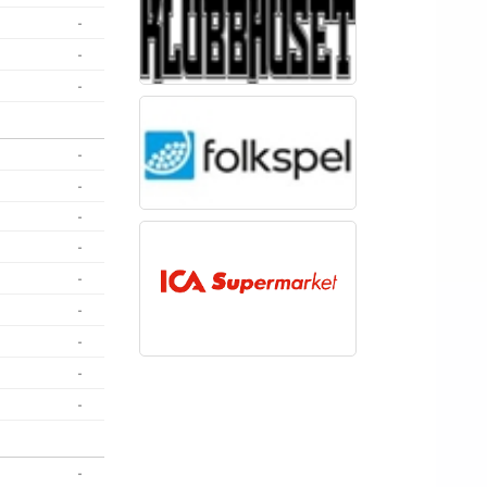
-
-
-
-
-
-
-
-
-
-
-
-
-