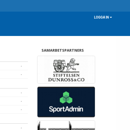
LOGGA IN
SAMARBETSPARTNERS
-
-
-
-
-
-