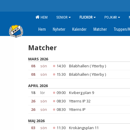
HEM
SENIOR
FLICKOR
POJKAR
Hem
Nyheter
Kalender
Matcher
Truppen/K
Matcher
MARS 2026
08
sön
14:30
Bilabhallen ( Ytterby )
08
sön
15:30
Bilabhallen ( Ytterby )
APRIL 2026
18
lör
09:00
Kviberg plan 9
26
sön
08:30
Ytterns IP 32
26
sön
08:30
Ytterns IP
MAJ 2026
03
sön
11:30
Krokängsplan 11