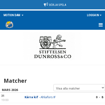
BÖRJA SPELA
MOTION DAM
LOGGA IN
HEM
NYHETER
KALENDER
MATCHER
TRUPPEN/KONTAKT
Matcher
BILDGALLERI
MARS 2026
DOKUMENT
31
Kärra kif
- Ahlafors IF
0 - 8
19:00