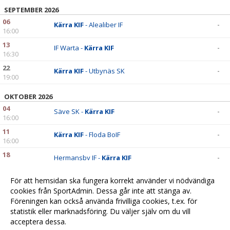
SEPTEMBER 2026
06
Kärra KIF
- Alealiber IF
-
16:00
13
IF Warta -
Kärra KIF
-
16:30
22
Kärra KIF
- Utbynäs SK
-
19:00
OKTOBER 2026
04
Säve SK -
Kärra KIF
-
16:00
11
Kärra KIF
- Floda BoIF
-
16:00
18
Hermansby IF -
Kärra KIF
-
18:00
För att hemsidan ska fungera korrekt använder vi nödvändiga
cookies från SportAdmin. Dessa går inte att stänga av.
Föreningen kan också använda frivilliga cookies, t.ex. för
statistik eller marknadsföring. Du väljer själv om du vill
acceptera dessa.