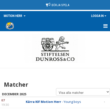
BÖRJA SPELA
MOTION HERR
LOGGA IN
HEM
NYHETER
KALENDER
MATCHER
TRUPPEN/KONTAKT
Matcher
BILDGALLERI
DECEMBER 2025
DOKUMENT
07
Kärra KIF Motion Herr
- Young boys
-
19:30