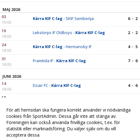
MAJ 2026
03
Kärra KIF C-lag
- SKIF Semberija
6 - 2
19:00
10
Lekstorps IF Oldboys -
Kärra KIF C-lag
2 - 2
18:00
24
Kärra KIF C-lag
- Hermansby IF
4 - 5
18:00
31
Framtida IF -
Kärra KIF C-lag
7 - 6
18:00
JUNI 2026
14
Dzair FC -
Kärra KIF C-lag
4 - 6
18:00
18
Kärra KIF C-lag
- FK Borac Göteborg
2 - 4
20:00
För att hemsidan ska fungera korrekt använder vi nödvändiga
cookies från SportAdmin. Dessa går inte att stänga av.
Föreningen kan också använda frivilliga cookies, t.ex. för
statistik eller marknadsföring. Du väljer själv om du vill
acceptera dessa.