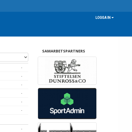
LOGGA IN
SAMARBETSPARTNERS
-
-
-
-
-
-
-