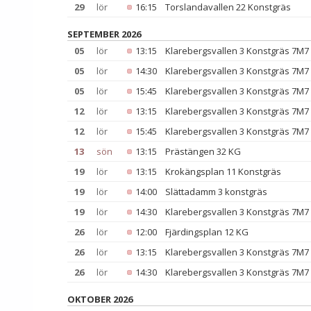
29
lör
16:15
Torslandavallen 22 Konstgräs
SEPTEMBER 2026
05
lör
13:15
Klarebergsvallen 3 Konstgräs 7M7
05
lör
14:30
Klarebergsvallen 3 Konstgräs 7M7
05
lör
15:45
Klarebergsvallen 3 Konstgräs 7M7
12
lör
13:15
Klarebergsvallen 3 Konstgräs 7M7
12
lör
15:45
Klarebergsvallen 3 Konstgräs 7M7
13
sön
13:15
Prästängen 32 KG
19
lör
13:15
Krokängsplan 11 Konstgräs
19
lör
14:00
Slättadamm 3 konstgräs
19
lör
14:30
Klarebergsvallen 3 Konstgräs 7M7
26
lör
12:00
Fjärdingsplan 12 KG
26
lör
13:15
Klarebergsvallen 3 Konstgräs 7M7
26
lör
14:30
Klarebergsvallen 3 Konstgräs 7M7
OKTOBER 2026