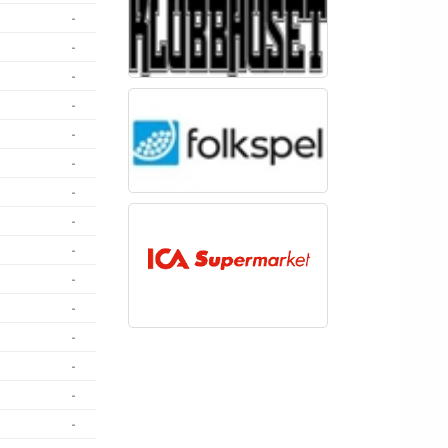
-
-
-
-
-
-
-
-
-
-
-
-
-
-
-