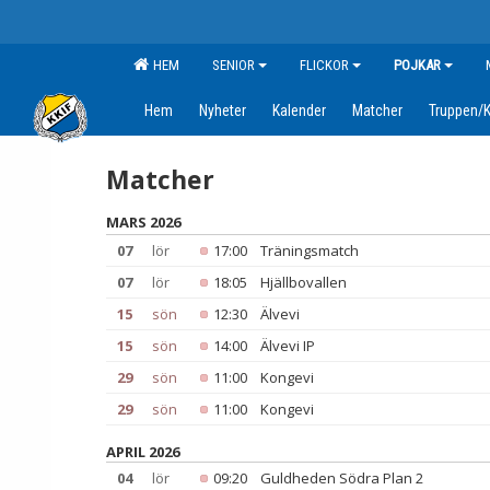
HEM
SENIOR
FLICKOR
POJKAR
Hem
Nyheter
Kalender
Matcher
Truppen/K
Matcher
MARS 2026
07
lör
17:00
Träningsmatch
07
lör
18:05
Hjällbovallen
15
sön
12:30
Älvevi
15
sön
14:00
Älvevi IP
29
sön
11:00
Kongevi
29
sön
11:00
Kongevi
APRIL 2026
04
lör
09:20
Guldheden Södra Plan 2