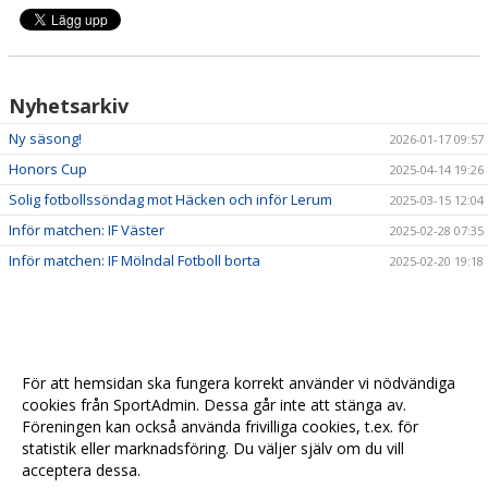
Nyhetsarkiv
Ny säsong!
2026-01-17 09:57
Honors Cup
2025-04-14 19:26
Solig fotbollssöndag mot Häcken och inför Lerum
2025-03-15 12:04
Inför matchen: IF Väster
2025-02-28 07:35
Inför matchen: IF Mölndal Fotboll borta
2025-02-20 19:18
För att hemsidan ska fungera korrekt använder vi nödvändiga
cookies från SportAdmin. Dessa går inte att stänga av.
Föreningen kan också använda frivilliga cookies, t.ex. för
statistik eller marknadsföring. Du väljer själv om du vill
acceptera dessa.