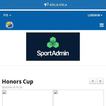
BÖRJA SPELA
F15
LOGGA IN
HEM
NYHETER
KALENDER
MATCHER
TRUPPEN/KONTAKT
Honors Cup
<
>
DOKUMENT
2025-04-14 19:26
BILDGALLERI