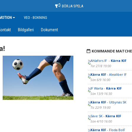
BÖRJA SPELA
MOTION
VEO - BOKNING
ontakt
Bildgalleri
Dokument
a!
KOMMANDE MATCHE
Ahlafors IF -
Kärra KIF
Tor 27/8 19:00
Kärra KIF
- Alealiber IF
Sön 6/9 16:00
IF Warta -
Kärra KIF
Sön 13/9 16:30
Kärra KIF
- Utbynäs SK
Tis 22/9 19:00
Säve SK -
Kärra KIF
Sön 4/10 16:00
Kärra KIF
- Floda BoIF