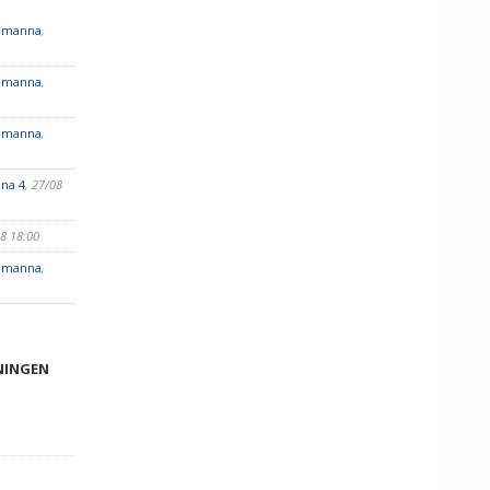
7-manna
,
7-manna
,
7-manna
,
na 4
, 27/08
08 18:00
7-manna
,
NINGEN