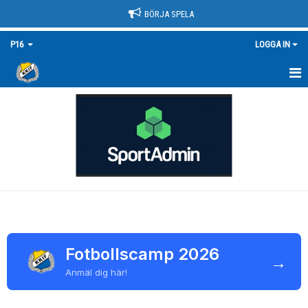
BÖRJA SPELA
P16
LOGGA IN
HEM
NYHETER
KALENDER
MATCHER
TRUPPEN/KONTAKT
BILDGALLERI
Fotbollscamp 2026
→
Anmäl dig här!
DOKUMENT