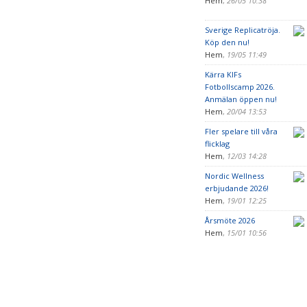
Hem
,
26/05 10:38
Sverige Replicatröja.
Köp den nu!
Hem
,
19/05 11:49
Kärra KIFs
Fotbollscamp 2026.
Anmälan öppen nu!
Hem
,
20/04 13:53
Fler spelare till våra
flicklag
Hem
,
12/03 14:28
Nordic Wellness
erbjudande 2026!
Hem
,
19/01 12:25
Årsmöte 2026
Hem
,
15/01 10:56