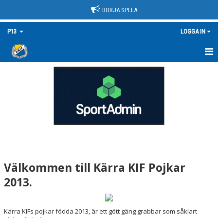
BÖRJA SPELA
P13
LOGGA IN
HEM
NYHETER
KALENDER
MATCHER
TRUPPEN/KONTAKT
Välkommen till Kärra KIF Pojkar
BILDGALLERI
2013.
DOKUMENT
Kärra KIFs pojkar födda 2013, är ett gött gäng grabbar som såklart