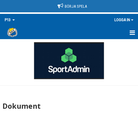
BÖRJA SPELA
P13
LOGGA IN
HEM
NYHETER
KALENDER
MATCHER
TRUPPEN/KONTAKT
Dokument
BILDGALLERI
DOKUMENT