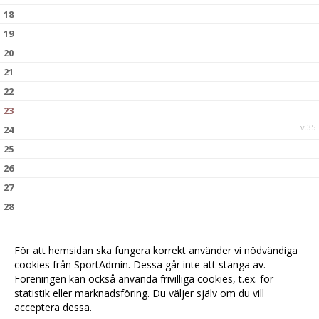
18
19
20
21
22
23
v.35
24
25
26
27
28
29
30
För att hemsidan ska fungera korrekt använder vi nödvändiga
v.36
31
cookies från SportAdmin. Dessa går inte att stänga av.
Föreningen kan också använda frivilliga cookies, t.ex. för
statistik eller marknadsföring. Du väljer själv om du vill
acceptera dessa.