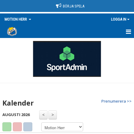
BÖRJA SPELA
MOTION HERR
LOGGA IN
HEM
NYHETER
KALENDER
MATCHER
TRUPPEN/KONTAKT
Kalender
Prenumerera >>
BILDGALLERI
AUGUSTI 2026
DOKUMENT