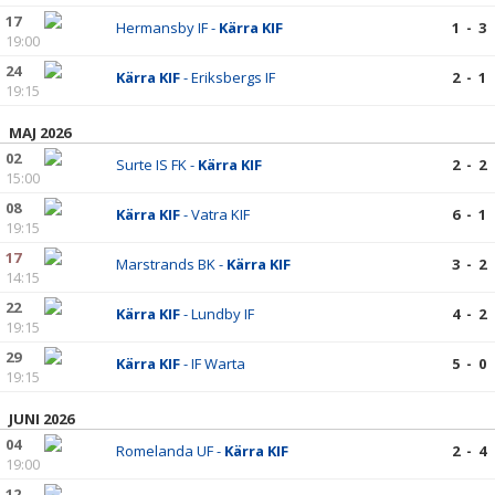
17
Hermansby IF -
Kärra KIF
1 - 3
19:00
24
Kärra KIF
- Eriksbergs IF
2 - 1
19:15
MAJ 2026
02
Surte IS FK -
Kärra KIF
2 - 2
15:00
08
Kärra KIF
- Vatra KIF
6 - 1
19:15
17
Marstrands BK -
Kärra KIF
3 - 2
14:15
22
Kärra KIF
- Lundby IF
4 - 2
19:15
29
Kärra KIF
- IF Warta
5 - 0
19:15
JUNI 2026
04
Romelanda UF -
Kärra KIF
2 - 4
19:00
12