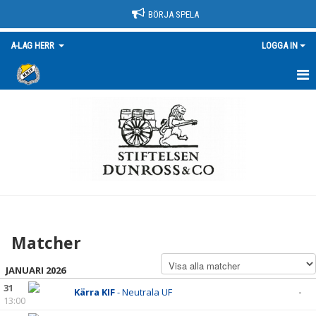
BÖRJA SPELA
A-LAG HERR
LOGGA IN
HEM
MATCHER
KALENDER
NYHETER
TRUPPEN/KONTAKT
Matcher
BILDGALLERI
JANUARI 2026
DOKUMENT
31
Kärra KIF
- Neutrala UF
-
13:00