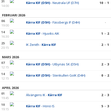
31
Kärra KIF (D5H)
- Neutrala UF (D7H)
10 - 1
14:00
FEBRUARI 2026
06
Kärra KIF (D5H)
- Fässbergs IF (D4H)
-
19:00
14
Kärra KIF
- Hjuviks AIK
1 - 2
16:30
25
IK Zenith -
Kärra KIF
2 - 1
20:15
MARS 2026
07
Kärra KIF (D5H)
- Utbynäs SK (D5H)
2 - 3
12:15
14
Kärra KIF (D5H)
- Stenkullen GoIK (D4H)
0 - 2
12:15
APRIL 2026
01
Älvängens IK -
Kärra KIF
2 - 3
19:45
10
Kärra KIF
- Hönö IS
5 - 3
19:15