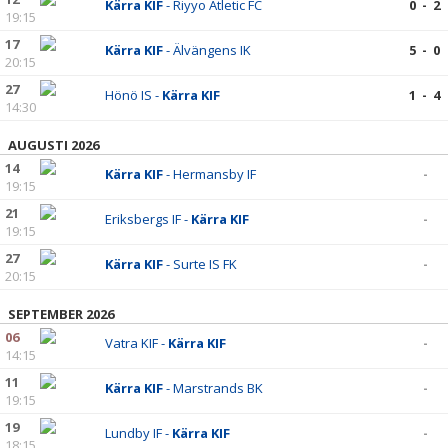
Kärra KIF
- Riyyo Atletic FC
0 - 2
19:15
17
Kärra KIF
- Älvängens IK
5 - 0
20:15
27
Hönö IS -
Kärra KIF
1 - 4
14:30
AUGUSTI 2026
14
Kärra KIF
- Hermansby IF
-
19:15
21
Eriksbergs IF -
Kärra KIF
-
19:15
27
Kärra KIF
- Surte IS FK
-
20:15
SEPTEMBER 2026
06
Vatra KIF -
Kärra KIF
-
14:15
11
Kärra KIF
- Marstrands BK
-
19:15
19
Lundby IF -
Kärra KIF
-
18:15