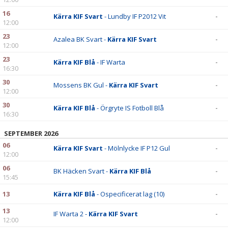
16
Kärra KIF Svart
- Lundby IF P2012 Vit
-
12:00
23
Azalea BK Svart -
Kärra KIF Svart
-
12:00
23
Kärra KIF Blå
- IF Warta
-
16:30
30
Mossens BK Gul -
Kärra KIF Svart
-
12:00
30
Kärra KIF Blå
- Örgryte IS Fotboll Blå
-
16:30
SEPTEMBER 2026
06
Kärra KIF Svart
- Mölnlycke IF P12 Gul
-
12:00
06
BK Häcken Svart -
Kärra KIF Blå
-
15:45
13
Kärra KIF Blå
- Ospecificerat lag (10)
-
13
IF Warta 2 -
Kärra KIF Svart
-
12:00