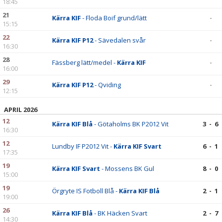
18:45
21
Kärra KIF
- Floda Boif grund/lätt
-
15:15
22
Kärra KIF P12
- Sävedalen svår
-
16:30
28
Fässberg lätt/medel -
Kärra KIF
-
16:00
29
Kärra KIF P12
- Qviding
-
12:15
APRIL 2026
12
Kärra KIF Blå
- Götaholms BK P2012 Vit
3 - 6
16:30
12
Lundby IF P2012 Vit -
Kärra KIF Svart
6 - 1
17:35
19
Kärra KIF Svart
- Mossens BK Gul
8 - 0
15:00
19
Örgryte IS Fotboll Blå -
Kärra KIF Blå
2 - 1
19:00
26
Kärra KIF Blå
- BK Häcken Svart
2 - 7
14:30