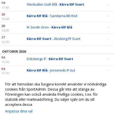
19
Stenkullen GoIK Blå -
Kärra KIF Svart
-
11:45
20
Kärra KIF Blå
- Sandarna BK Röd
-
16:30
26
IK Zenith Grön -
Kärra KIF Blå
-
14:45
27
Kärra KIF Svart
- Älvsborg FF Svart
-
12:00
OKTOBER 2026
04
Eriksbergs IF -
Kärra KIF Svart
-
15:00
04
Kärra KIF Blå
- Jonsereds IF Gul
-
16:30
11
Kärra KIF Svart
- Hovås Billdal IF Blå
-
För att hemsidan ska fungera korrekt använder vi nödvändiga
12:00
cookies från SportAdmin. Dessa går inte att stänga av.
11
Lundby IF P2012 Grön -
Kärra KIF Blå
-
Föreningen kan också använda frivilliga cookies, t.ex. för
13:45
statistik eller marknadsföring. Du väljer själv om du vill
acceptera dessa.
Anpassa dina val