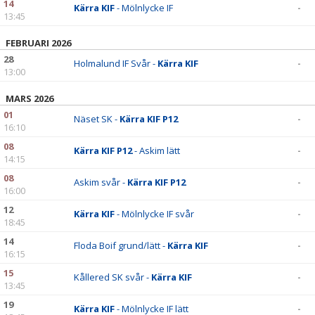
14
Kärra KIF
- Mölnlycke IF
-
13:45
FEBRUARI 2026
28
Holmalund IF Svår -
Kärra KIF
-
13:00
MARS 2026
01
Näset SK -
Kärra KIF P12
-
16:10
08
Kärra KIF P12
- Askim lätt
-
14:15
08
Askim svår -
Kärra KIF P12
-
16:00
12
Kärra KIF
- Mölnlycke IF svår
-
18:45
14
Floda Boif grund/lätt -
Kärra KIF
-
16:15
15
Kållered SK svår -
Kärra KIF
-
13:45
19
Kärra KIF
- Mölnlycke IF lätt
-