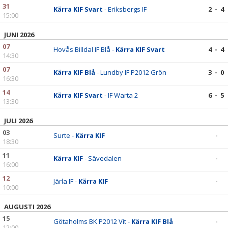
31
Kärra KIF Svart
- Eriksbergs IF
2 - 4
15:00
JUNI 2026
07
Hovås Billdal IF Blå -
Kärra KIF Svart
4 - 4
14:30
07
Kärra KIF Blå
- Lundby IF P2012 Grön
3 - 0
16:30
14
Kärra KIF Svart
- IF Warta 2
6 - 5
13:30
JULI 2026
03
Surte -
Kärra KIF
-
18:30
11
Kärra KIF
- Sävedalen
-
16:00
12
Järla IF -
Kärra KIF
-
10:00
AUGUSTI 2026
15
Götaholms BK P2012 Vit -
Kärra KIF Blå
-
12:00