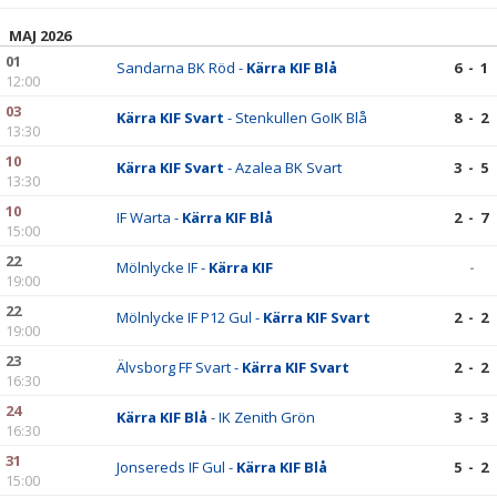
MAJ 2026
01
Sandarna BK Röd -
Kärra KIF Blå
6 - 1
12:00
03
Kärra KIF Svart
- Stenkullen GoIK Blå
8 - 2
13:30
10
Kärra KIF Svart
- Azalea BK Svart
3 - 5
13:30
10
IF Warta -
Kärra KIF Blå
2 - 7
15:00
22
Mölnlycke IF -
Kärra KIF
-
19:00
22
Mölnlycke IF P12 Gul -
Kärra KIF Svart
2 - 2
19:00
23
Älvsborg FF Svart -
Kärra KIF Svart
2 - 2
16:30
24
Kärra KIF Blå
- IK Zenith Grön
3 - 3
16:30
31
Jonsereds IF Gul -
Kärra KIF Blå
5 - 2
15:00