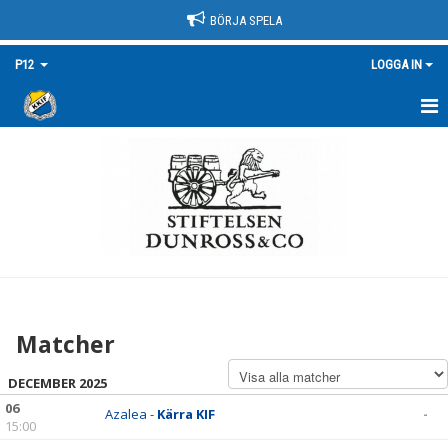
BÖRJA SPELA
P12
LOGGA IN
HEM
NYHETER
KALENDER
MATCHER
TRUPPEN/KONTAKT
Matcher
BILDGALLERI
DECEMBER 2025
DOKUMENT
06
Azalea -
Kärra KIF
-
15:00