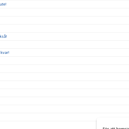
ute!
kså!
 kvar!
För att hemsi