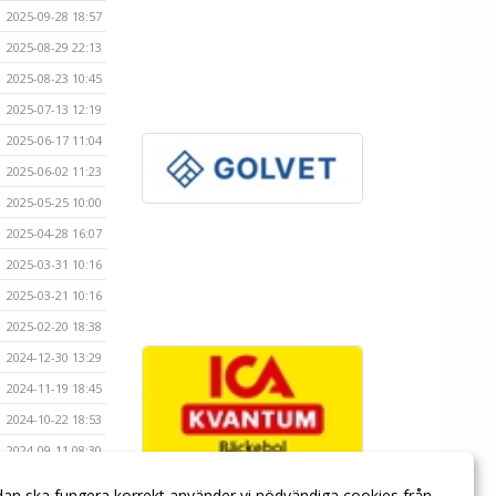
2025-09-28 18:57
2025-08-29 22:13
2025-08-23 10:45
2025-07-13 12:19
2025-06-17 11:04
2025-06-02 11:23
2025-05-25 10:00
2025-04-28 16:07
2025-03-31 10:16
2025-03-21 10:16
2025-02-20 18:38
2024-12-30 13:29
2024-11-19 18:45
2024-10-22 18:53
2024-09-11 08:30
2024-09-11 08:27
dan ska fungera korrekt använder vi nödvändiga cookies från