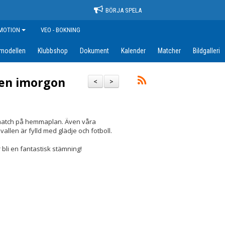
BÖRJA SPELA
MOTION
VEO - BOKNING
amodellen
Klubbshop
Dokument
Kalender
Matcher
Bildgalleri
len imorgon
<
>
match på hemmaplan. Även våra
llen är fylld med glädje och fotboll.
 bli en fantastisk stämning!