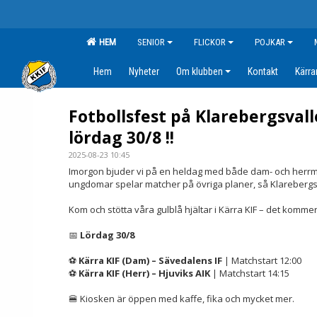
HEM
SENIOR
FLICKOR
POJKAR
Hem
Nyheter
Om klubben
Kontakt
Kärr
Fotbollsfest på Klarebergsval
lördag 30/8 !!
2025-08-23 10:45
Imorgon bjuder vi på en heldag med både dam- och herr
ungdomar spelar matcher på övriga planer, så Klarebergsva
Kom och stötta våra gulblå hjältar i Kärra KIF – det kommer
📅
Lördag 30/8
⚽
Kärra KIF (Dam) – Sävedalens IF
| Matchstart 12:00
⚽
Kärra KIF (Herr) – Hjuviks AIK
| Matchstart 14:15
🍔 Kiosken är öppen med kaffe, fika och mycket mer.