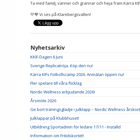
Ta med familj, vänner och grannar och heja fram Kärra KIF 
💛💙 Vi ses på Klarebergsvallen!
Nyhetsarkiv
KKIF-Dagen 6 Juni
Sverige Replicatröja. Köp den nu!
Kärra KIFs Fotbollscamp 2026. Anmälan öppen nu!
Fler spelare till våra flicklag
Nordic Wellness erbjudande 2026!
Årsmöte 2026
Ge bort träningsglädje i julklapp – Nordic Wellness årskort
Julklappar på Klubbhuset!
Utbildning Sportadmin för ledare 17/11 - Inställd
Information om Fritidskortet!