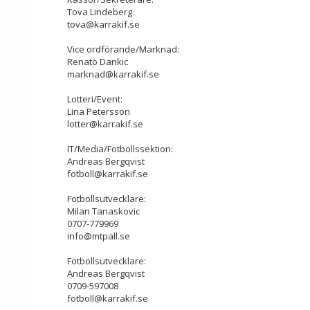
Tova Lindeberg
tova@karrakif.se
Vice ordförande/Marknad:
Renato Dankic
marknad@karrakif.se
Lotteri/Event:
Lina Petersson
lotter@karrakif.se
IT/Media/Fotbollssektion:
Andreas Bergqvist
fotboll@karrakif.se
Fotbollsutvecklare:
Milan Tanaskovic
0707-779969
info@mtpall.se
Fotbollsutvecklare:
Andreas Bergqvist
0709-597008
fotboll@karrakif.se