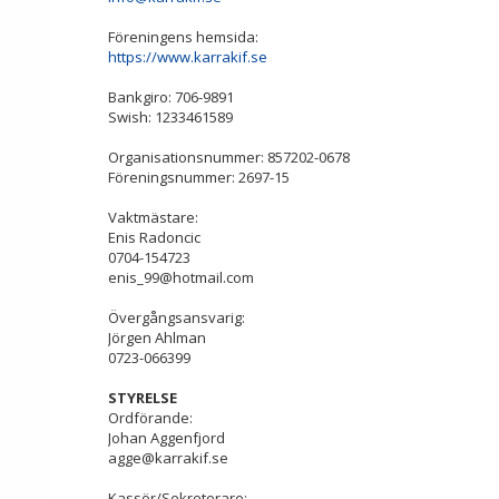
Föreningens hemsida:
https://www.karrakif.se
Bankgiro: 706-9891
Swish: 1233461589
Organisationsnummer: 857202-0678
Föreningsnummer: 2697-15
Vaktmästare:
Enis Radoncic
0704-154723
enis_99@hotmail.com
Övergångsansvarig:
Jörgen Ahlman
0723-066399
STYRELSE
Ordförande:
Johan Aggenfjord
agge@karrakif.se
Kassör/Sekreterare: