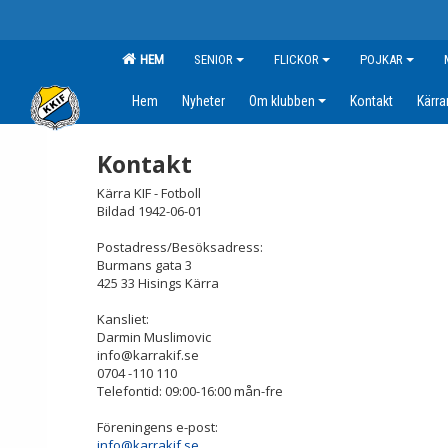
HEM
SENIOR
FLICKOR
POJKAR
Hem
Nyheter
Om klubben
Kontakt
Kärr
Kontakt
Kärra KIF - Fotboll
Bildad 1942-06-01
Postadress/Besöksadress:
Burmans gata 3
425 33 Hisings Kärra
Kansliet:
Darmin Muslimovic
info@karrakif.se
0704 -110 110
Telefontid: 09:00-16:00 mån-fre
Föreningens e-post:
info@karrakif.se