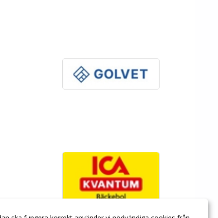
dan ska fungera korrekt använder vi nödvändiga cookies från