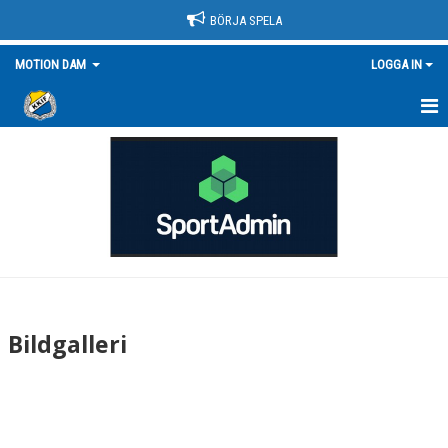
BÖRJA SPELA
MOTION DAM
LOGGA IN
HEM
NYHETER
KALENDER
MATCHER
TRUPPEN/KONTAKT
Bildgalleri
BILDGALLERI
DOKUMENT