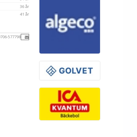
36 år
41 år
0706-577798