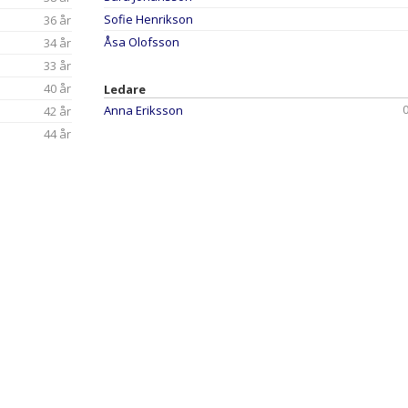
Sofie Henrikson
36 år
Åsa Olofsson
34 år
33 år
40 år
Ledare
Anna Eriksson
42 år
44 år