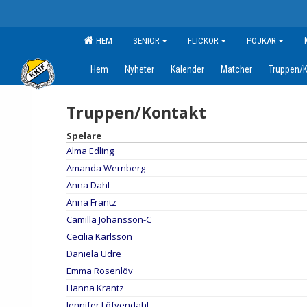
HEM
SENIOR
FLICKOR
POJKAR
Hem
Nyheter
Kalender
Matcher
Truppen/K
Truppen/Kontakt
Spelare
Alma Edling
Amanda Wernberg
Anna Dahl
Anna Frantz
Camilla Johansson-C
Cecilia Karlsson
Daniela Udre
Emma Rosenlöv
Hanna Krantz
Jennifer Löfvendahl