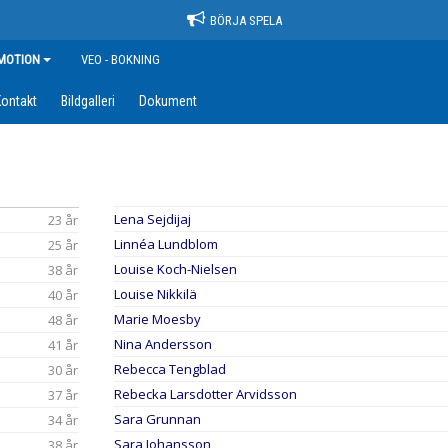
BÖRJA SPELA
MOTION
VEO - BOKNING
ontakt
Bildgalleri
Dokument
Lena Sejdijaj
23 år
Linnéa Lundblom
25 år
Louise Koch-Nielsen
38 år
Louise Nikkilä
40 år
Marie Moesby
48 år
Nina Andersson
41 år
Rebecca Tengblad
30 år
Rebecka Larsdotter Arvidsson
37 år
Sara Grunnan
34 år
Sara Johansson
38 år