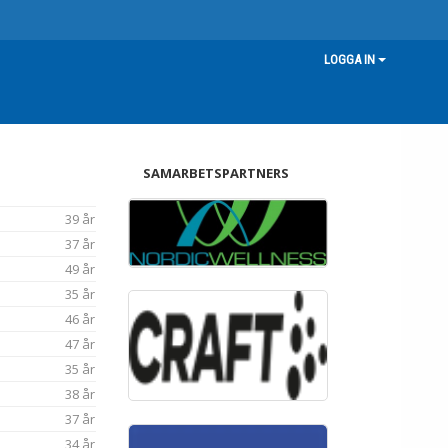
LOGGA IN
SAMARBETSPARTNERS
39 år
37 år
49 år
35 år
46 år
47 år
35 år
38 år
37 år
34 år