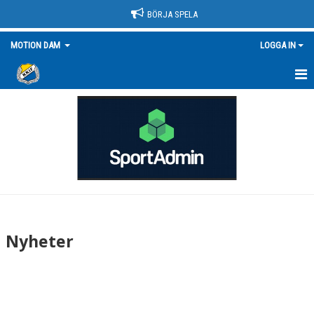
BÖRJA SPELA
MOTION DAM
LOGGA IN
HEM
NYHETER
KALENDER
MATCHER
TRUPPEN/KONTAKT
Nyheter
BILDGALLERI
DOKUMENT